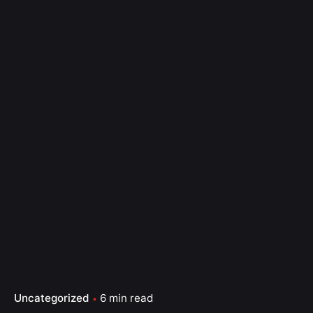
Uncategorized
6 min read