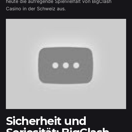
heute die aufregende Spielvielfalt von BigClash
Casino in der Schweiz aus.
Sicherheit und