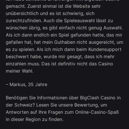
gemacht. Zuerst einmal ist die Website sehr
unübersichtlich und es ist schwierig, sich
zurechtzufinden. Auch die Spieleauswahl lässt zu
wünschen übrig, es gibt einfach nicht genug Auswahl.
Als ich dann endlich ein Spiel gefunden hatte, das mir
gefallen hat, hat mein Guthaben nicht ausgereicht, um
es zu spielen. Als ich mich dann beim Kundensupport
beschwert habe, wurde mir gesagt, dass ich mehr
einzahlen muss. Das ist definitiv nicht das Casino
meiner Wahl.
– Markus, 35 Jahre
Benötigen Sie Informationen über BigClash Casino in
der Schweiz? Lesen Sie unsere Bewertung, um
Antworten auf Ihre Fragen zum Online-Casino-Spaß
in dieser Region zu finden.