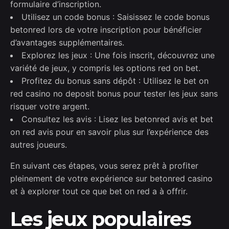
formulaire d’inscription.
Utilisez un code bonus : Saisissez le code bonus
betonred lors de votre inscription pour bénéficier
d’avantages supplémentaires.
Explorez les jeux : Une fois inscrit, découvrez une
variété de jeux, y compris les options red on bet.
Profitez du bonus sans dépôt : Utilisez le bet on
red casino no deposit bonus pour tester les jeux sans
risquer votre argent.
Consultez les avis : Lisez les betonred avis et bet
on red avis pour en savoir plus sur l’expérience des
autres joueurs.
En suivant ces étapes, vous serez prêt à profiter
pleinement de votre expérience sur betonred casino
et à explorer tout ce que bet on red a à offrir.
Les jeux populaires