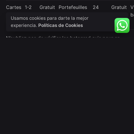
Cartes
1-2
Gratuit
Portefeuilles
24
Gratuit
V
de
jours
électroniques
heures
b
Usamos cookies para darte la mejor
crédit
experiencia.
Políticas de Cookies
N’oubliez pas de vérifier les betonred avis pour en
savoir plus sur l’expérience des autres joueurs. De
plus, utilisez un code bonus betonred pour maximiser
vos chances de gagner dès votre premier dépôt.
Promotions
exclusives pour les
joueurs
Découvrez les offres spéciales réservées aux joueurs
de BetOnRed Casino ! Que vous soyez un habitué des
casino betonred ou un nouveau venu, vous trouverez