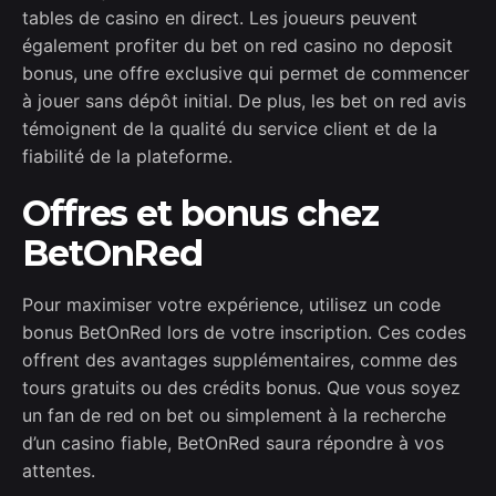
tables de casino en direct. Les joueurs peuvent
également profiter du bet on red casino no deposit
bonus, une offre exclusive qui permet de commencer
à jouer sans dépôt initial. De plus, les bet on red avis
témoignent de la qualité du service client et de la
fiabilité de la plateforme.
Offres et bonus chez
BetOnRed
Pour maximiser votre expérience, utilisez un code
bonus BetOnRed lors de votre inscription. Ces codes
offrent des avantages supplémentaires, comme des
tours gratuits ou des crédits bonus. Que vous soyez
un fan de red on bet ou simplement à la recherche
d’un casino fiable, BetOnRed saura répondre à vos
attentes.