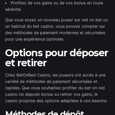
Profitez de vos gains ou de vos bonus en toute
sérénité.
Que vous soyez un nouveau joueur sur red on bet ou
un habitué du bet casino, vous pouvez compter sur
des méthodes de paiement modernes et sécurisées
pour une expérience optimale.
Options pour déposer
et retirer
Chez BetOnRed Casino, les joueurs ont accès à une
variété de méthodes de paiement sécurisées et
rapides. Que vous souhaitiez profiter du bet on red
casino no deposit bonus ou retirer vos gains, le
casino propose des options adaptées à vos besoins.
Méthodes de dépôt