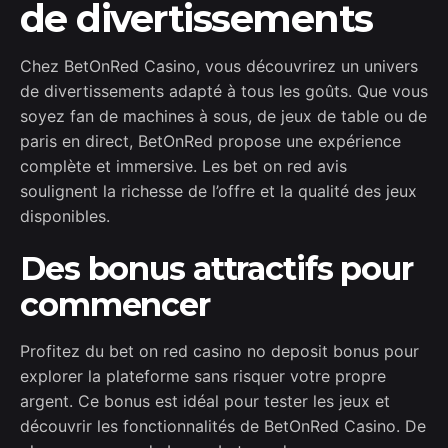
de divertissements
Chez BetOnRed Casino, vous découvrirez un univers
de divertissements adapté à tous les goûts. Que vous
soyez fan de machines à sous, de jeux de table ou de
paris en direct, BetOnRed propose une expérience
complète et immersive. Les bet on red avis
soulignent la richesse de l’offre et la qualité des jeux
disponibles.
Des bonus attractifs pour
commencer
Profitez du bet on red casino no deposit bonus pour
explorer la plateforme sans risquer votre propre
argent. Ce bonus est idéal pour tester les jeux et
découvrir les fonctionnalités de BetOnRed Casino. De