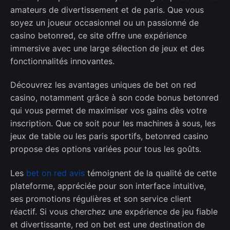
amateurs de divertissement et de paris. Que vous
soyez un joueur occasionnel ou un passionné de
casino betonred, ce site offre une expérience
immersive avec une large sélection de jeux et des
fonctionnalités innovantes.
Découvrez les avantages uniques de bet on red
casino, notamment grâce à son code bonus betonred
qui vous permet de maximiser vos gains dès votre
inscription. Que ce soit pour les machines à sous, les
jeux de table ou les paris sportifs, betonred casino
propose des options variées pour tous les goûts.
Les
bet on red avis
témoignent de la qualité de cette
plateforme, appréciée pour son interface intuitive,
ses promotions régulières et son service client
réactif. Si vous cherchez une expérience de jeu fiable
et divertissante, red on bet est une destination de