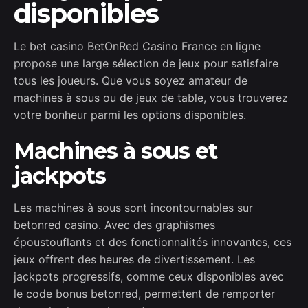
disponibles
Le bet casino BetOnRed Casino France en ligne
propose une large sélection de jeux pour satisfaire
tous les joueurs. Que vous soyez amateur de
machines à sous ou de jeux de table, vous trouverez
votre bonheur parmi les options disponibles.
Machines à sous et
jackpots
Les machines à sous sont incontournables sur
betonred casino. Avec des graphismes
époustouflants et des fonctionnalités innovantes, ces
jeux offrent des heures de divertissement. Les
jackpots progressifs, comme ceux disponibles avec
le code bonus betonred, permettent de remporter