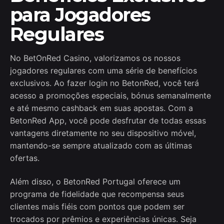
para Jogadores
Regulares
No BetOnRed Casino, valorizamos os nossos
jogadores regulares com uma série de benefícios
exclusivos. Ao fazer login no BetonRed, você terá
acesso a promoções especiais, bónus semanalmente
e até mesmo cashback em suas apostas. Com a
BetonRed App, você pode desfrutar de todas essas
vantagens diretamente no seu dispositivo móvel,
mantendo-se sempre atualizado com as últimas
ofertas.
Além disso, o BetonRed Portugal oferece um
programa de fidelidade que recompensa seus
clientes mais fiéis com pontos que podem ser
trocados por prêmios e experiências únicas. Seja