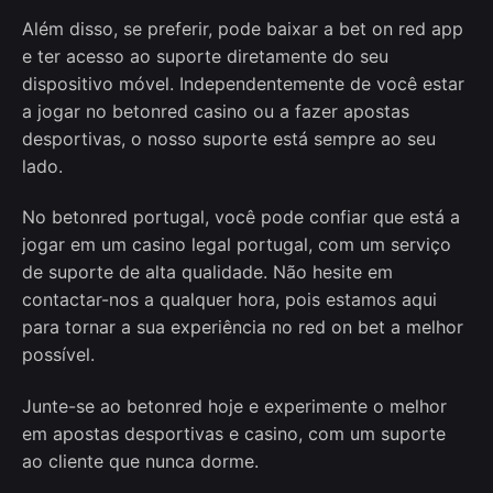
Além disso, se preferir, pode baixar a bet on red app
e ter acesso ao suporte diretamente do seu
dispositivo móvel. Independentemente de você estar
a jogar no betonred casino ou a fazer apostas
desportivas, o nosso suporte está sempre ao seu
lado.
No betonred portugal, você pode confiar que está a
jogar em um casino legal portugal, com um serviço
de suporte de alta qualidade. Não hesite em
contactar-nos a qualquer hora, pois estamos aqui
para tornar a sua experiência no red on bet a melhor
possível.
Junte-se ao betonred hoje e experimente o melhor
em apostas desportivas e casino, com um suporte
ao cliente que nunca dorme.