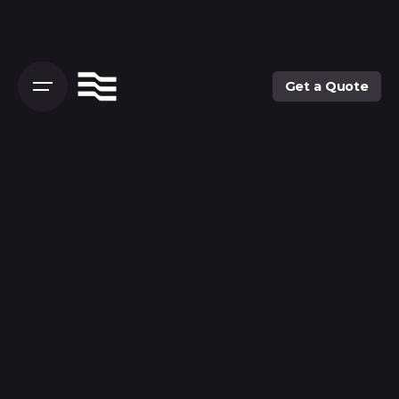
Get a Quote