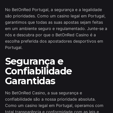
No BetOnRed Portugal, a segurança e a legalidade
são prioridades. Como um casino legal em Portugal,
garantimos que todas as suas apostas sejam feitas
em um ambiente seguro e regulamentado. Junte-se a
nós e descubra por que o BetOnRed Casino é a
escolha preferida dos apostadores desportivos em
Portugal.
Segurança e
Confiabilidade
Garantidas
No BetOnRed Casino, a sua segurança e
confiabilidade são a nossa prioridade absoluta.
Como um casino legal em Portugal, operamos com
total transparência e conformidade com as leis e