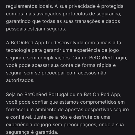
regulamentos locais. A sua privacidade é protegida
com os mais avançados protocolos de segurança,
garantindo que todas as suas transações e dados
pessoais estejam seguros.
A BetOnRed App foi desenvolvida com a mais alta
tecnologia para garantir uma experiência de jogo
segura e sem complicações. Com o BetOnRed Login,
você pode acessar sua conta de forma rápida e
segura, sem se preocupar com acessos não
autorizados.
Seja no BetOnRed Portugal ou na Bet On Red App,
você pode confiar que estamos comprometidos em
fornecer um ambiente de apostas desportivas seguro
e confiável. Junte-se a nós e desfrute de uma
experiência de jogo sem preocupações, onde a sua
segurança é garantida.