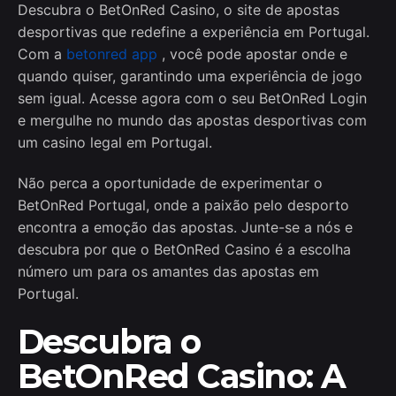
Descubra o BetOnRed Casino, o site de apostas
desportivas que redefine a experiência em Portugal.
Com a
betonred app
, você pode apostar onde e
quando quiser, garantindo uma experiência de jogo
sem igual. Acesse agora com o seu BetOnRed Login
e mergulhe no mundo das apostas desportivas com
um casino legal em Portugal.
Não perca a oportunidade de experimentar o
BetOnRed Portugal, onde a paixão pelo desporto
encontra a emoção das apostas. Junte-se a nós e
descubra por que o BetOnRed Casino é a escolha
número um para os amantes das apostas em
Portugal.
Descubra o
BetOnRed Casino: A