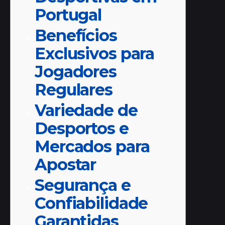
Portugal
Benefícios
Exclusivos para
Jogadores
Regulares
Variedade de
Desportos e
Mercados para
Apostar
Segurança e
Confiabilidade
Garantidas