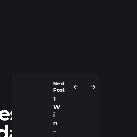
Next
Post
1
si ve
W
i
n
da Her
–