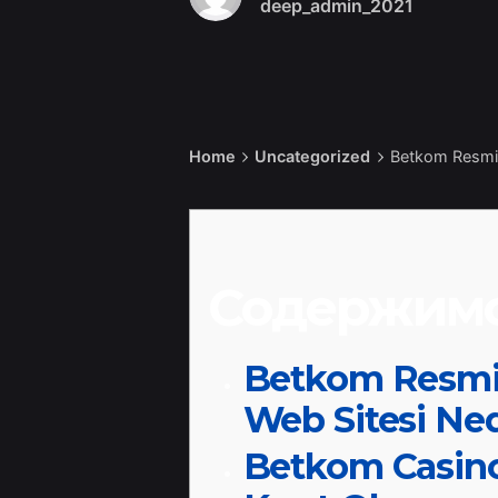
deep_admin_2021
Home
Uncategorized
Betkom Resmi 
Содержим
Betkom Resm
Web Sitesi Ned
Betkom Casin