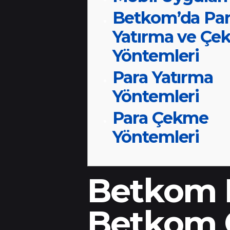
Betkom’da Pa
Yatırma ve Çe
Yöntemleri
Para Yatırma
Yöntemleri
Para Çekme
Yöntemleri
Betkom R
Betkom 