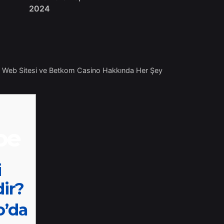
2024
Web Sitesi ve Betkom Casino Hakkında Her Şey
ое
i
ir?
o’da