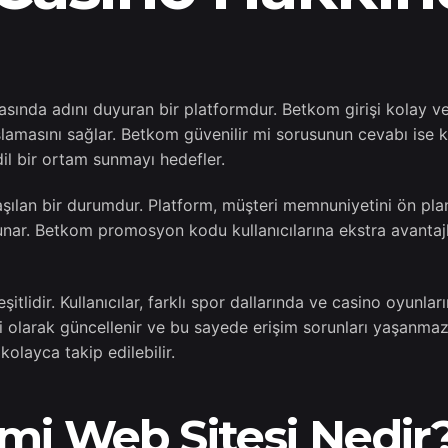
nda adını duyuran bir platformdur. Betkom girişi kolay ve hız
amasını sağlar. Betkom güvenilir mi sorusunun cevabı ise kesi
dil bir ortam sunmayı hedefler.
aşılan bir durumdur. Platform, müşteri memnuniyetini ön pla
unar. Betkom promosyon kodu kullanıcılarına ekstra avantaj
lidir. Kullanıcılar, farklı spor dallarında ve casino oyunların
kli olarak güncellenir ve bu sayede erişim sorunları yaşanm
kolayca takip edilebilir.
i Web Sitesi Nedir