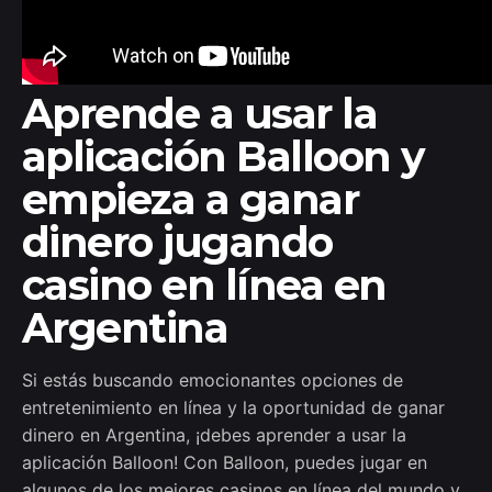
Aprende a usar la
aplicación Balloon y
empieza a ganar
dinero jugando
casino en línea en
Argentina
Si estás buscando emocionantes opciones de
entretenimiento en línea y la oportunidad de ganar
dinero en Argentina, ¡debes aprender a usar la
aplicación Balloon! Con Balloon, puedes jugar en
algunos de los mejores casinos en línea del mundo y