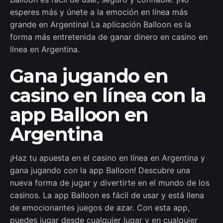
esperes más y únete a la emoción en línea más
grande en Argentina! La aplicación Balloon es la
forma más entretenida de ganar dinero en casino en
línea en Argentina.
Gana jugando en
casino en línea con la
app Balloon en
Argentina
¡Haz tu apuesta en el casino en línea en Argentina y
gana jugando con la app Balloon! Descubre una
nueva forma de jugar y divertirte en el mundo de los
casinos. La app Balloon es fácil de usar y está llena
de emocionantes juegos de azar. Con esta app,
puedes jugar desde cualquier lugar y en cualquier