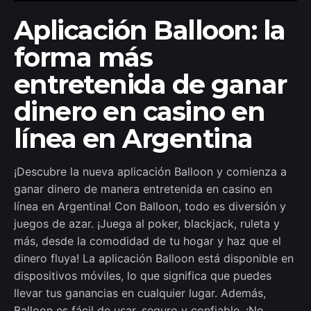
Aplicación Balloon: la
forma más
entretenida de ganar
dinero en casino en
línea en Argentina
¡Descubre la nueva aplicación Balloon y comienza a
ganar dinero de manera entretenida en casino en
línea en Argentina! Con Balloon, todo es diversión y
juegos de azar. ¡Juega al poker, blackjack, ruleta y
más, desde la comodidad de tu hogar y haz que el
dinero fluya! La aplicación Balloon está disponible en
dispositivos móviles, lo que significa que puedes
llevar tus ganancias en cualquier lugar. Además,
Balloon es fácil de usar, seguro y confiable. ¡No