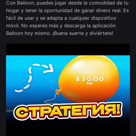
Con Balloon, puedes jugar desde la comodidad de tu
hogar y tener la oportunidad de ganar dinero real. Es
fácil de usar y se adapta a cualquier dispositivo
móvil. No esperes más y descarga la aplicación
Balloon hoy mismo. ¡Buena suerte y diviértete!