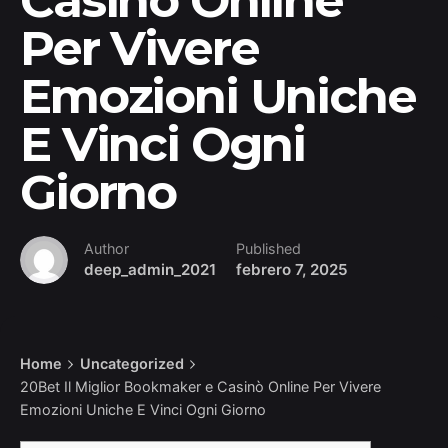
Per Vivere
Emozioni Uniche
E Vinci Ogni
Giorno
Author
Published
deep_admin_2021
febrero 7, 2025
Home
Uncategorized
20Bet Il Miglior Bookmaker e Casinò Online Per Vivere
Emozioni Uniche E Vinci Ogni Giorno