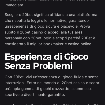
immediata.
Scegliere 20bet significa affidarsi a una piattaforma
che rispetta le leggi e le normative, garantendo
un’esperienza di gioco sicura e piacevole. Prova
subito il 20bet casino o accedi alla tua area
personale con 20bet login e scopri perché 20Bet è
considerato il miglior bookmaker e casinò online.
Esperienza di Gioco
Senza Problemi
Con 20Bet, vivi un’esperienza di gioco fluida e senza
interruzioni. Entra nel mondo di 20bet casino e scopri
un’ampia gamma di giochi d’azzardo, scommesse
sportive e divertimento garantito.