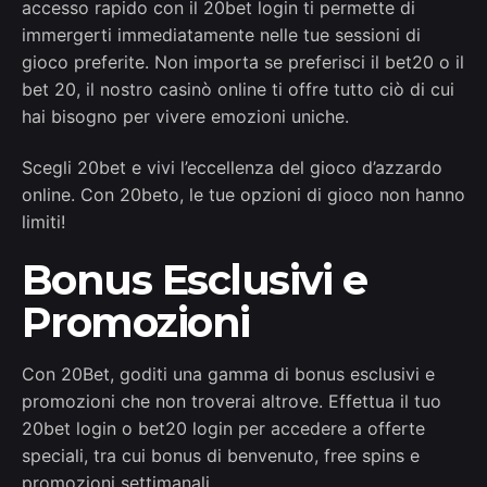
accesso rapido con il 20bet login ti permette di
immergerti immediatamente nelle tue sessioni di
gioco preferite. Non importa se preferisci il bet20 o il
bet 20, il nostro casinò online ti offre tutto ciò di cui
hai bisogno per vivere emozioni uniche.
Scegli 20bet e vivi l’eccellenza del gioco d’azzardo
online. Con 20beto, le tue opzioni di gioco non hanno
limiti!
Bonus Esclusivi e
Promozioni
Con 20Bet, goditi una gamma di bonus esclusivi e
promozioni che non troverai altrove. Effettua il tuo
20bet login o bet20 login per accedere a offerte
speciali, tra cui bonus di benvenuto, free spins e
promozioni settimanali.