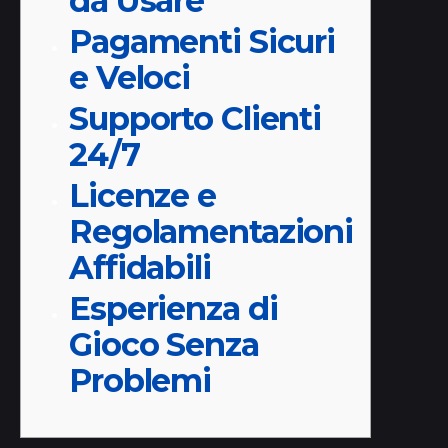
da Usare
Pagamenti Sicuri
e Veloci
Supporto Clienti
24/7
Licenze e
Regolamentazioni
Affidabili
Esperienza di
Gioco Senza
Problemi