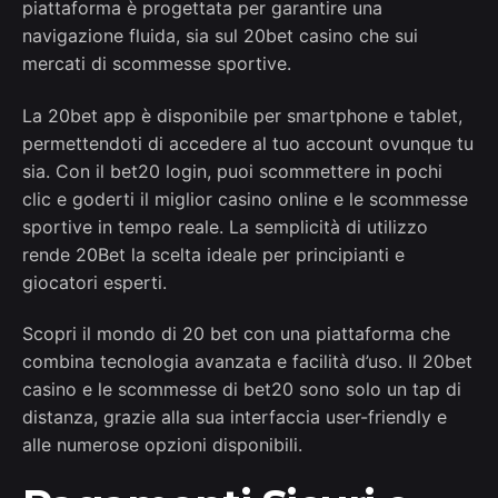
piattaforma è progettata per garantire una
navigazione fluida, sia sul 20bet casino che sui
mercati di scommesse sportive.
La 20bet app è disponibile per smartphone e tablet,
permettendoti di accedere al tuo account ovunque tu
sia. Con il bet20 login, puoi scommettere in pochi
clic e goderti il miglior casino online e le scommesse
sportive in tempo reale. La semplicità di utilizzo
rende 20Bet la scelta ideale per principianti e
giocatori esperti.
Scopri il mondo di 20 bet con una piattaforma che
combina tecnologia avanzata e facilità d’uso. Il 20bet
casino e le scommesse di bet20 sono solo un tap di
distanza, grazie alla sua interfaccia user-friendly e
alle numerose opzioni disponibili.