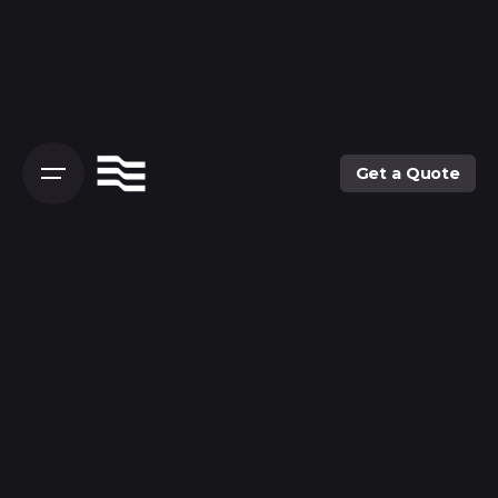
Get a Quote