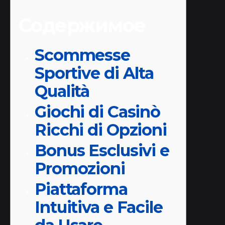
Содержимое
Scommesse
Sportive di Alta
Qualità
Giochi di Casinò
Ricchi di Opzioni
Bonus Esclusivi e
Promozioni
Piattaforma
Intuitiva e Facile