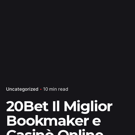
Uncategorized
10 min read
20Bet Il Miglior
Bookmaker e
Casinò Online