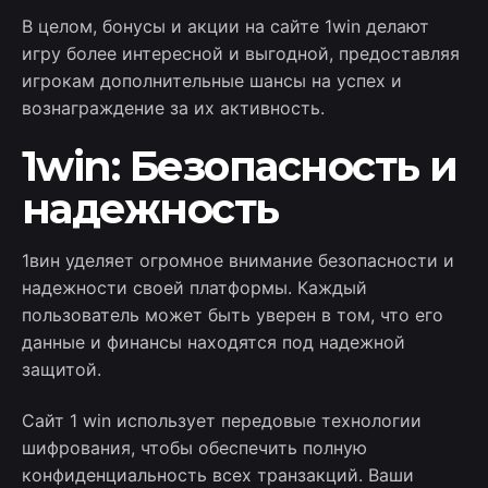
В целом, бонусы и акции на сайте 1win делают
игру более интересной и выгодной, предоставляя
игрокам дополнительные шансы на успех и
вознаграждение за их активность.
1win: Безопасность и
надежность
1вин уделяет огромное внимание безопасности и
надежности своей платформы. Каждый
пользователь может быть уверен в том, что его
данные и финансы находятся под надежной
защитой.
Сайт 1 win использует передовые технологии
шифрования, чтобы обеспечить полную
конфиденциальность всех транзакций. Ваши