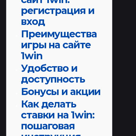
регистрация и
вход
Преимущества
игры на сайте
1win
Удобство и
доступность
Бонусы и акции
Как делать
ставки на 1win:
пошаговая