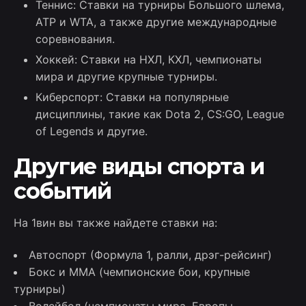
Теннис: Ставки на турниры Большого шлема,
ATP и WTA, а также другие международные
соревнования.
Хоккей: Ставки на НХЛ, КХЛ, чемпионаты
мира и другие крупные турниры.
Киберспорт: Ставки на популярные
дисциплины, такие как Dota 2, CS:GO, League
of Legends и другие.
Другие виды спорта и
событий
На 1вин вы также найдете ставки на:
Автоспорт (Формула 1, ралли, дрэг-рейсинг)
Бокс и ММА (чемпионские бои, крупные
турниры)
Волейбол (чемпионаты мира, Европы,