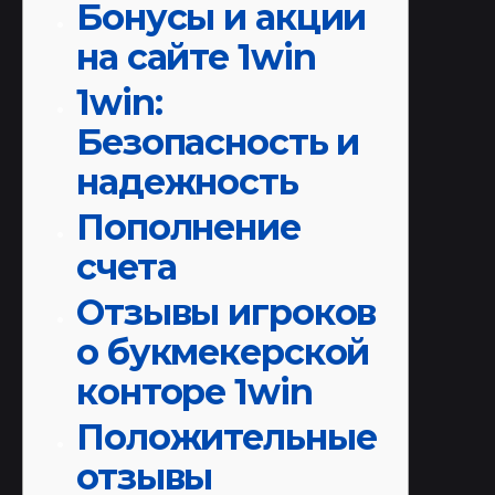
Бонусы и акции
на сайте 1win
1win:
Безопасность и
надежность
Пополнение
счета
Отзывы игроков
о букмекерской
конторе 1win
Положительные
отзывы