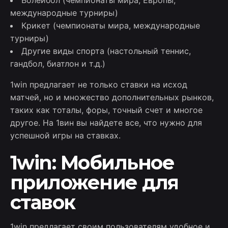
международные турниры)
Крикет (чемпионаты мира, международные
турниры)
Другие виды спорта (настольный теннис,
гандбол, биатлон и т.д.)
1win предлагает не только ставки на исход
матчей, но и множество дополнительных рынков,
таких как тоталы, форы, точный счет и многое
другое. На 1вин вы найдете все, что нужно для
успешной игры на ставках.
1win: Мобильное
приложение для
ставок
1win предлагает своим пользователям удобное и