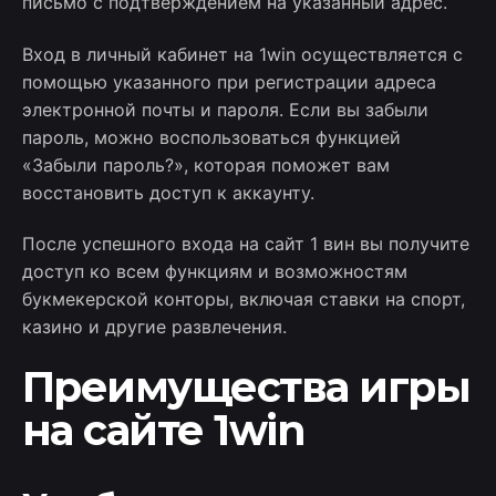
письмо с подтверждением на указанный адрес.
Вход в личный кабинет на 1win осуществляется с
помощью указанного при регистрации адреса
электронной почты и пароля. Если вы забыли
пароль, можно воспользоваться функцией
«Забыли пароль?», которая поможет вам
восстановить доступ к аккаунту.
После успешного входа на сайт 1 вин вы получите
доступ ко всем функциям и возможностям
букмекерской конторы, включая ставки на спорт,
казино и другие развлечения.
Преимущества игры
на сайте 1win