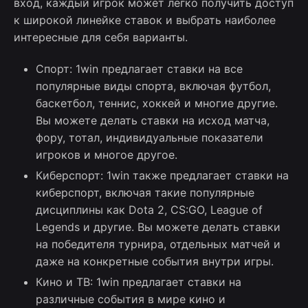
вход, каждый игрок может легко получить доступ
к широкой линейке ставок и выбрать наиболее
интересные для себя варианты.
Спорт: 1win предлагает ставки на все
популярные виды спорта, включая футбол,
баскетбол, теннис, хоккей и многие другие.
Вы можете делать ставки на исход матча,
фору, тотал, индивидуальные показатели
игроков и многое другое.
Киберспорт: 1win также предлагает ставки на
киберспорт, включая такие популярные
дисциплины как Dota 2, CS:GO, League of
Legends и другие. Вы можете делать ставки
на победителя турнира, отдельных матчей и
даже на конкретные события внутри игры.
Кино и ТВ: 1win предлагает ставки на
различные события в мире кино и