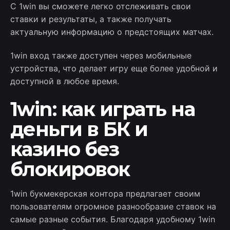
С 1win вы сможете легко отслеживать свои
ставки и результаты, а также получать
актуальную информацию о предстоящих матчах.
1win вход также доступен через мобильные
устройства, что делает игру еще более удобной и
доступной в любое время.
1win: как играть на
деньги в БК и
казино без
блокировок
1win букмекерская контора предлагает своим
пользователям огромное разнообразие ставок на
самые разные события. Благодаря удобному 1win