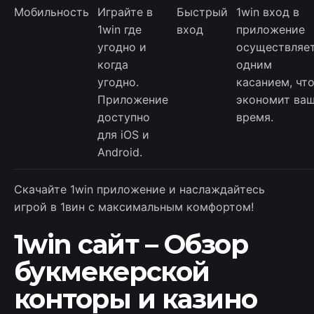
Мобильность
Играйте в
Быстрый
1win вход в
1win где
вход
приложение
угодно и
осуществляе
когда
одним
угодно.
касанием, чт
Приложение
экономит ва
доступно
время.
для iOS и
Android.
Скачайте 1win приложение и наслаждайтесь
игрой в 1вин с максимальным комфортом!
1win сайт – Обзор
букмекерской
конторы и казино