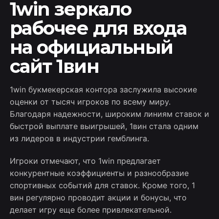
1win зеркало
рабочее для входа
на официальный
сайт 1вин
1win букмекерская контора заслужила высокие
оценки от тысяч игроков по всему миру.
Благодаря надежности, широким линиям ставок и
быстрой выплате выигрышей, 1вин стала одним
из лидеров в индустрии гемблинга.
Игроки отмечают, что 1win предлагает
конкурентные коэффициенты и разнообразие
спортивных событий для ставок. Кроме того, 1
вин регулярно проводит акции и бонусы, что
делает игру еще более привлекательной.