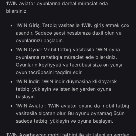
1WIN aviator oyunlarına dərhal müraciət edə
bilərsiniz.
1WIN Giriş: Tətbiq vasitəsilə 1WIN giriş etmək çox
asandır. Sadəcə şəxsi hesabınıza daxil olun və
oyunlarınızı başladın.
1WIN Oyna: Mobil tətbiq vasitəsilə 1WIN oyna
oyunlarına rahatlıqla müraciət edə bilərsiniz.
Oyunların keyfiyyəti və təcrübəsi sizə ən yaxşı
oyun təcrübəsini təqdim edir.
1WIN İndir: 1WIN indir düyməsinə klikləyərək
tətbiqi yükləyin və istənilən yerdən oyuna
başlayın.
1WIN Aviator: 1WIN aviator oyunu da mobil tətbiq
vasitəsilə əlçatan olur. Bu oyunu oynamaq üçün
sadəcə tətbiqi yükləyin və oyuna başlayın.
1WIN Azərbaycan mobil tətbiqi ilə siz istənilən yerdən