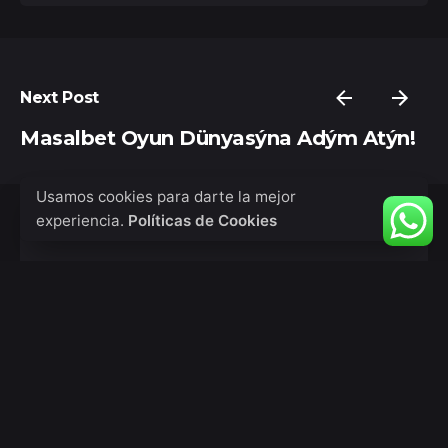
Next Post
Masalbet Oyun Dünyasýna Adým Atýn!
Posted by
Recent Posts
Usamos cookies para darte la mejor
deep_admin_2021
experiencia.
Políticas de Cookies
julio 22, 2026
6 min read
The 18 Best Tacos in Tulum That You
Must-Try 2026
Content LA TAQUERÍA · ᴘɪɴᴄʜᴇꜱ ᴛᴀᴄᴏꜱ ꜱʜᴏᴘ
Opiniones, Horarios y Teléfonos de...
Uncategorized