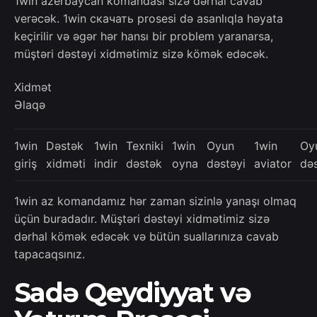
1win azerbaycan komandası sizə dərhal cavab
verəcək. 1win скачать prosesi də asanlıqla həyata
keçirilir və əgər hər hansı bir problem yaranarsa,
müştəri dəstəyi xidmətimiz sizə kömək edəcək.
Xidmət
Əlaqə
1win
Dəstək
1win
Texniki
1win
Oyun
1win
Oy
giriş
xidməti
indir
dəstək
oyna
dəstəyi
aviator
dəs
1win az komandamız hər zaman sizinlə yanaşı olmaq
üçün buradadır. Müştəri dəstəyi xidmətimiz sizə
dərhal kömək edəcək və bütün suallarınıza cavab
tapacaqsınız.
Sadə Qeydiyyat və