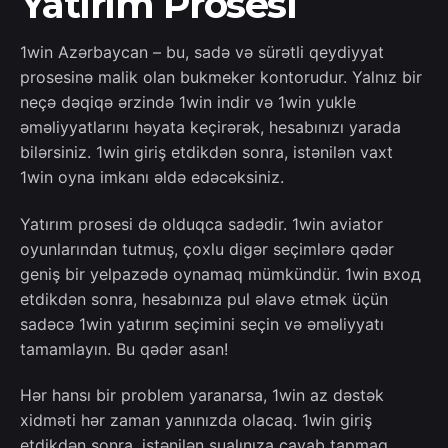
Yatırım Prosesi
1win Azərbaycan – bu, sadə və sürətli qeydiyyat
prosesinə malik olan bukmeker kontorudur. Yalnız bir
neçə dəqiqə ərzində 1win indir və 1win yukle
əməliyyatlarını həyata keçirərək, hesabınızı yarada
bilərsiniz. 1win giriş etdikdən sonra, istənilən vaxt
1win oyna imkanı əldə edəcəksiniz.
Yatırım prosesi də olduqca sadədir. 1win aviator
oyunlarından tutmuş, çoxlu digər seçimlərə qədər
geniş bir yelpazədə oynamaq mümkündür. 1win вход
etdikdən sonra, hesabınıza pul əlavə etmək üçün
sadəcə 1win yatırım seçimini seçin və əməliyyatı
tamamlayın. Bu qədər asan!
Hər hansı bir problem yaranarsa, 1win az dəstək
xidməti hər zaman yanınızda olacaq. 1win giriş
etdikdən sonra, istənilən sualınıza cavab tapmaq