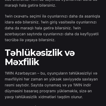
maraqlı hala gətirə bilərsiniz.
1win скачать seçimi ilə oyunlarınızı daha da asanlıqla
idarə edə bilərsiniz. 1win giriş vasitəsilə oyunlarınızı
daha da maraqlı hala gətirə bilərsiniz. 1win
azerbaycan saytında oyunlarınızı daha da keyfiyyətli
təcrübə ilə yaşaya bilərsiniz.
Təhlükəsizlik və
Məxfilik
1WIN Azərbaycan – bu, oyunçuların təhlükəsizliyi və
məxfiliyini hər zaman ən yüksək səviyyədə saxlayan
rəsmi saytıdır. Saytda oynamaq və ya 1WIN indir
düyməsini basaraq proqramı yükləməklə, sizə ən
yaxşı təhlükəsizlik xidmətləri təqdim olunur.