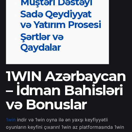
Müştəri Dəstəyi
Sadə Qeydiyyat
və Yatırım Prosesi
Şərtlər və
Qaydalar
1WIN Azərbaycan
– İdman Bahisləri
və Bonuslar
1win
indir və 1win oyna ilə ən yaxşı keyfiyyətli
oyunların keyfini çıxarın! 1win az platformasında 1win