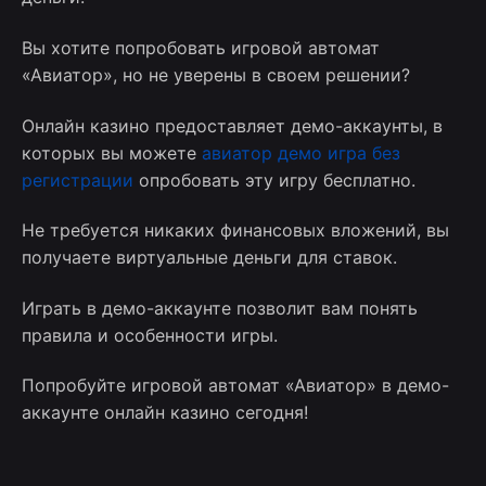
Вы хотите попробовать игровой автомат
«Авиатор», но не уверены в своем решении?
Онлайн казино предоставляет демо-аккаунты, в
которых вы можете
авиатор демо игра без
регистрации
опробовать эту игру бесплатно.
Не требуется никаких финансовых вложений, вы
получаете виртуальные деньги для ставок.
Играть в демо-аккаунте позволит вам понять
правила и особенности игры.
Попробуйте игровой автомат «Авиатор» в демо-
аккаунте онлайн казино сегодня!