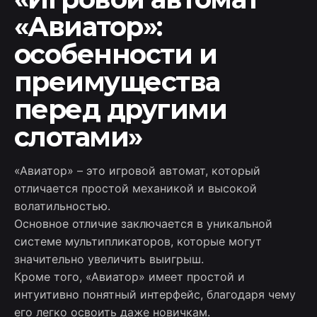
«Авиатор»:
особенности и
преимущества
перед другими
слотами»
«Авиатор» – это игровой автомат, который
отличается простой механикой и высокой
волатильностью.
Основное отличие заключается в уникальной
системе мультипликаторов, которые могут
значительно увеличить выигрыш.
Кроме того, «Авиатор» имеет простой и
интуитивно понятный интерфейс, благодаря чему
его легко освоить даже новичкам.