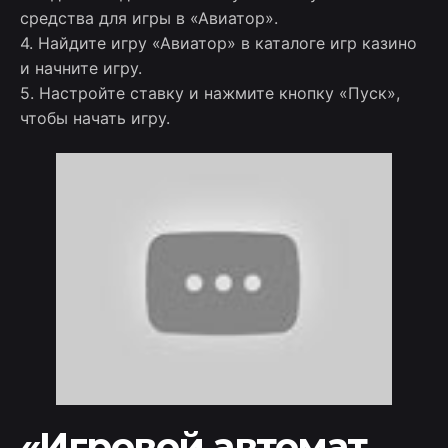
средства для игры в «Авиатор».
4. Найдите игру «Авиатор» в каталоге игр казино
и начните игру.
5. Настройте ставку и нажмите кнопку «Пуск»,
чтобы начать игру.
«Игровой автомат