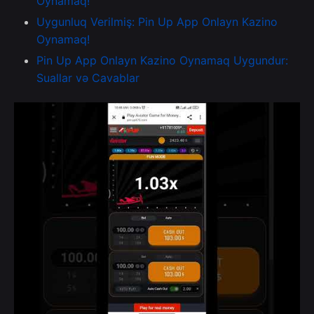
Oynamaq!
Uygunluq Verilmiş: Pin Up App Onlayn Kazino
Oynamaq!
Pin Up App Onlayn Kazino Oynamaq Uygundur:
Suallar və Cavablar