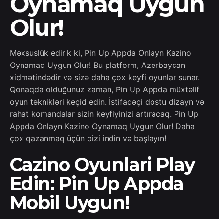
Oynamaq Uygun
Olur!
Məxsuslük edirik ki, Pin Up Appda Onlayn Kazino
Oynamaq Uygun Olur! Bu platform, Azerbaycan
xidmətindədir və sizə daha çox keyfi oyunlar sunar.
Qonaqda olduğunuz zaman, Pin Up Appda müxtəlif
oyun təknikləri keçid edin. İstifadəçi dostu dizayn və
rahat komandalar sizin keyfiyinizi artıracaq. Pin Up
Appda Onlayn Kazino Oynamaq Uygun Olur! Daha
çox qazanmaq üçün bizi indin və başlayın!
Cazino Oyunlari Play
Edin: Pin Up Appda
Mobil Uygun!