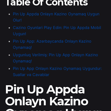
Table Of Contents
Pin Up Appda Onlayn Kazino Oynamaq Uygun
Olur!
Cazino Oyunlari Play Edin: Pin Up Appda Mobil
Uygun!
Pin Up App: Azerbaycanda Onlayn Kazino
Oynamaq!
Uygunluq Verilmiş: Pin Up App Onlayn Kazino
Oynamaq!
Pin Up App Onlayn Kazino Oynamaq Uygundur:
Suallar və Cavablar
Pin Up Appda
Onlayn Kazino