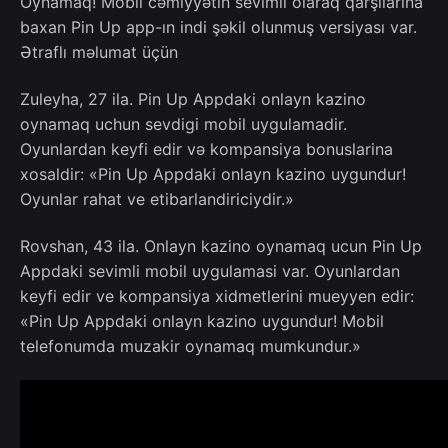
Oynamaq! Mobil cəmiyyətin sevimli olaraq qarşılarına
baxan Pin Up app-ın indi şəkil olunmuş versiyası var.
Ətraflı məlumat üçün
Zuleyha, 27 ila. Pin Up Appdaki onlayn kazino
oynamaq uchun sevdigi mobil uygulamadir.
Oyunlardan keyfi edir və kompansiya bonuslarina
xosaldir: «Pin Up Appdaki onlayn kazino uygundur!
Oyunlar rahat ve etibarlandiriciydir.»
Rovshan, 43 ila. Onlayn kazino oynamaq ucun Pin Up
Appdaki sevimli mobil uygulamasi var. Oyunlardan
keyfi edir ve kompansiya xidmetlerini mueyyen edir:
«Pin Up Appdaki onlayn kazino uygundur! Mobil
telefonumda muzakir oynamaq mumkundur.»